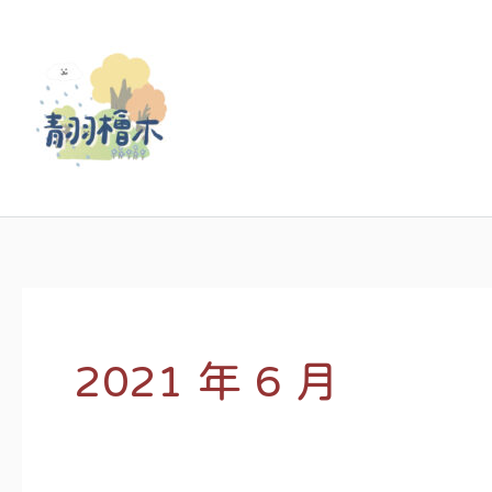
跳
至
主
要
內
容
2021 年 6 月