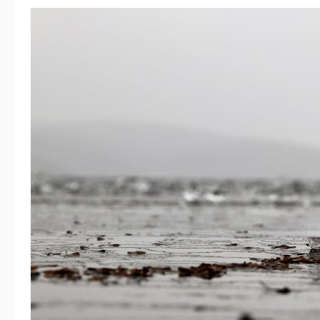
網
站
第
一
篇
文
章