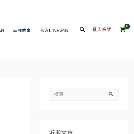
搜
登入帳號
明
品牌故事
官方LINE客服
尋
搜
尋
關
鍵
近期文章