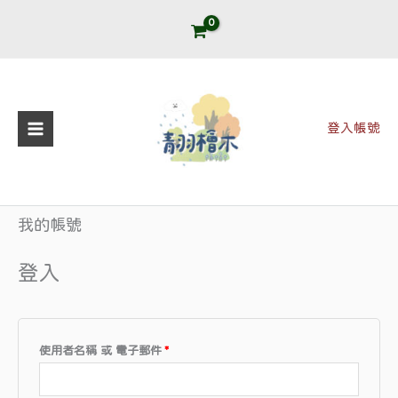
跳
至
主
要
內
登入帳號
容
我的帳號
必
必
填
填
登入
使用者名稱 或 電子郵件
*