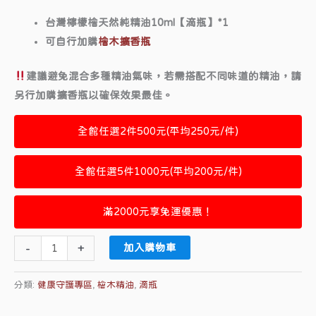
台灣檸檬檜天然純精油10ml【滴瓶】*1
可自行加購
檜木擴香瓶
建議避免混合多種精油氣味，若需搭配不同味道的精油，請
另行加購擴香瓶以確保效果最佳。
全館任選2件500元(平均250元/件)
全館任選5件1000元(平均200元/件)
滿2000元享免運優惠！
-
+
加入購物車
分類:
健康守護專區
,
檜木精油
,
滴瓶