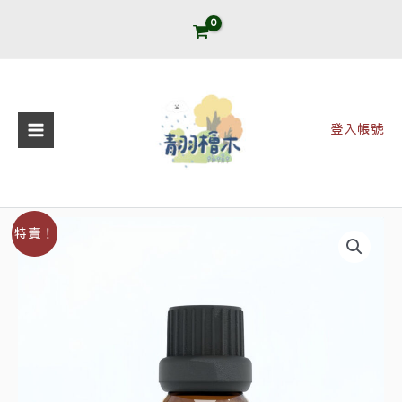
跳
至
主
要
內
登入帳號
容
檸
原
目
特賣！
檬
始
前
檜
精
價
價
油
格：
格：
【滴
瓶】
NT$590。
NT$390。
數