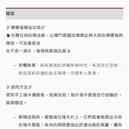
描述
檸檬檜精油功效
台灣在地的煉油廠，以獨門蒸餾法精煉出純天然的檸檬檜純
精油，不加基底油
也不含一滴水，確保純度與品質
防霉除臭
：具有優異的防霉除臭特性，有效淨化空間，
營造清新舒適的生活環境，守護家人健康。
使用方法
使用手工檜木擴香瓶，效果加倍！每片檜木都是自行刨製的，
質感極佳。
將精油傾斜，輕輕滴在檜木片上，它們就會散發出天然
的檜木香氣，為你的房間營造出舒適治癒的氛圍，
讓你