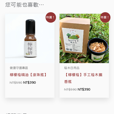
您可能也喜歡…
原
目
原
目
特賣！
特賣！
始
前
始
前
價
價
價
價
格：
格：
格：
格：
NT$590。
NT$390。
NT$590。
NT$390。
健康守護專區
檜木日用品
檸檬檜精油【滾珠瓶】
【檸檬檜】手工檜木擴
香瓶
NT$
590
NT$
390
NT$
590
NT$
390