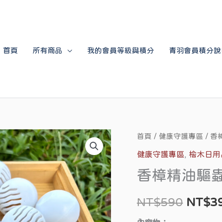
首頁
所有商品
我的會員等級與積分
青羽會員積分說
香
首頁
/
健康守護專區
/ 香
原
樟
健康守護專區
,
檜木日用
始
精
香樟精油驅蟲
油
價
驅
NT$
590
NT$
3
格：
蟲