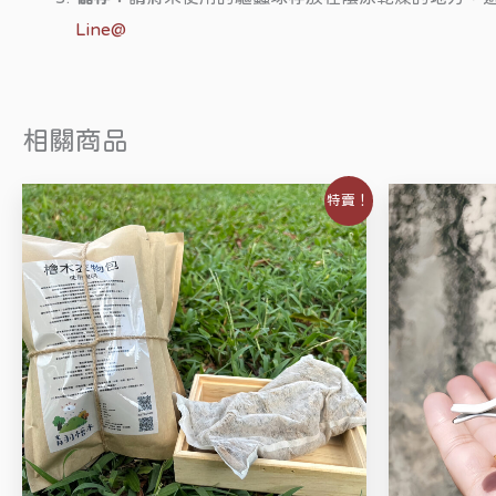
Line@
相關商品
原
目
原
特賣！
始
前
始
價
價
價
格：
格：
格
NT$590。
NT$390。
N