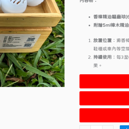
球
內容物：
NT$5
(6
香樟精油驅蟲球(6
入)
附贈5ml樟木精
數
量
放置位置
：將香
鞋櫃或車內等空
持續使用
：每3
果。