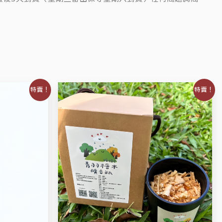
原
目
特賣！
特賣！
始
前
價
價
格：
格：
NT$590。
NT$390。