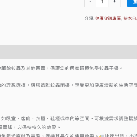
-
+
分類:
健康守護專區
,
檜木日
效驅除蚊蟲及其他害蟲，保護您的居家環境免受蚊蟲干擾。
活的理想選擇，讓您遠離蚊蟲困擾，享受更加健康清新的生活空
，如臥室、客廳、衣櫃、鞋櫃或車內等空間。可根據需求調整擺
驅蟲球，以保持持久的效果。
避免陽光直射及高溫，保持其長久的使用效果。
快速出貨，出