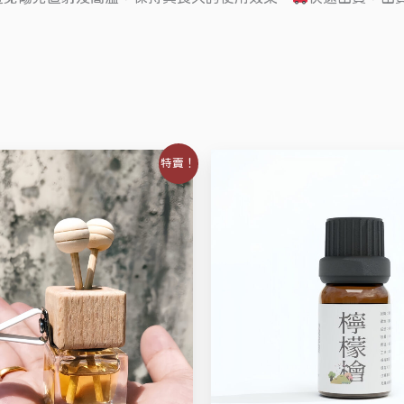
目
原
目
特賣！
前
始
前
價
價
價
：
格：
格：
格：
T$590。
NT$390。
NT$590。
NT$390。