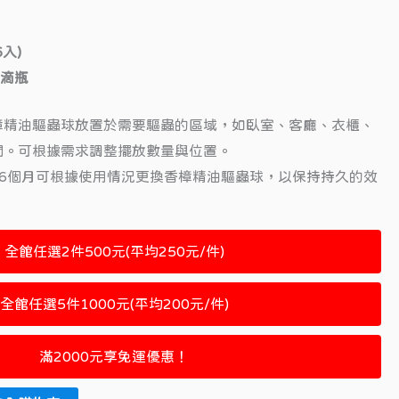
90。
NT$390。
入)
油滴瓶
樟精油驅蟲球放置於需要驅蟲的區域，如臥室、客廳、衣櫃、
間。可根據需求調整擺放數量與位置。
至6個月可根據使用情況更換香樟精油驅蟲球，以保持持久的效
全館任選2件500元(平均250元/件)
全館任選5件1000元(平均200元/件)
滿2000元享免運優惠！