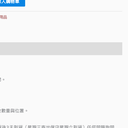
加入購物車
用品
間。
放數量與位置。
貨後3天到貨（星期三寄出保守星期六到貨）任何問題詢問