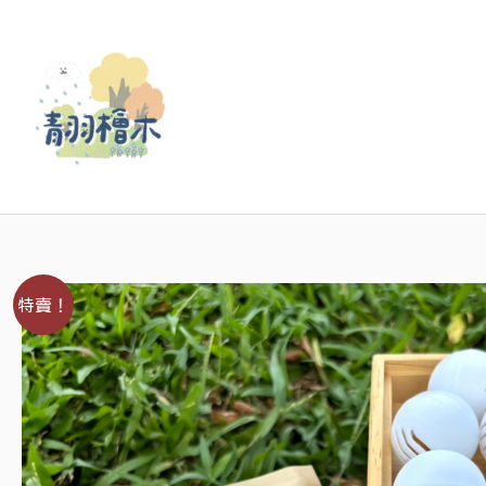
跳
至
主
要
內
容
特賣！