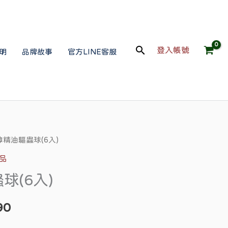
搜
登入帳號
明
品牌故事
官方LINE客服
尋
樟精油驅蟲球(6入)
目
品
前
球(6入)
價
90
格：